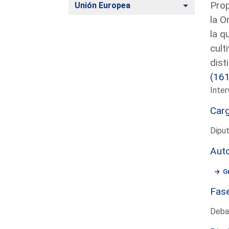
Prop
Alternar
Unión Europea
la O
la q
cult
dist
(16
Inter
Car
Dipu
Aut
G
Fas
Deba