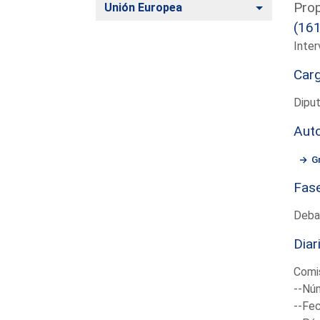
Prop
Alternar
Unión Europea
(16
Inter
Car
Diput
Aut
G
Fas
Deba
Diar
Comis
--Núm
--Fec