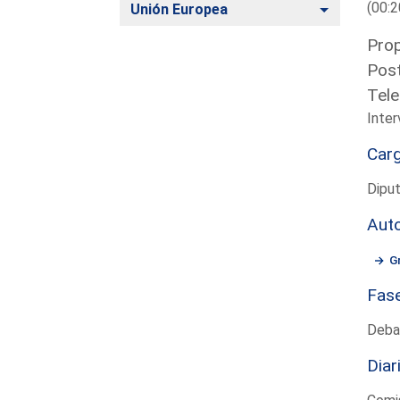
(00:2
Alternar
Unión Europea
Prop
Post
Tel
Inter
Car
Dipu
Aut
G
Fas
Deba
Diar