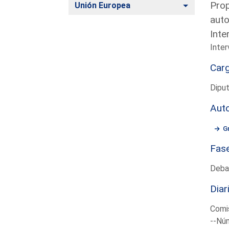
Prop
Alternar
Unión Europea
auto
Inte
Inter
Car
Diput
Aut
G
Fas
Deba
Diar
Comis
--Núm