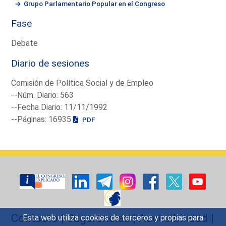
Grupo Parlamentario Popular en el Congreso
Fase
Debate
Diario de sesiones
Comisión de Política Social y de Empleo
--Núm. Diario: 563
--Fecha Diario: 11/11/1992
--Páginas: 16935
PDF
Contacto
|
Sugerencias
|
Accesibilidad
|
Esta web utiliza cookies de terceros y propias para