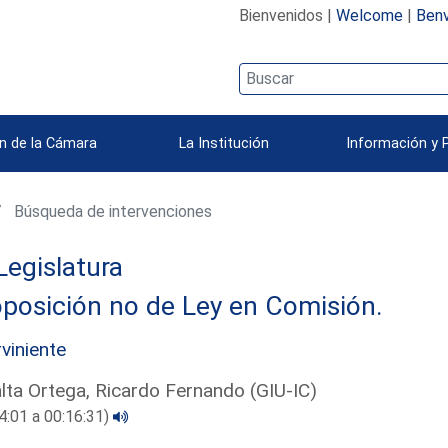
Bienvenidos |
Welcome
|
Benv
n de la Cámara
La Institución
Información y 
Búsqueda de intervenciones
Legislatura
posición no de Ley en Comisión.
rviniente
lta Ortega, Ricardo Fernando (GIU-IC)
4:01 a 00:16:31)