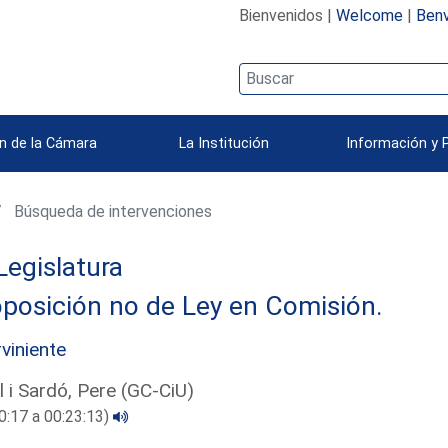
Bienvenidos |
Welcome
|
Benv
n de la Cámara
La Institución
Información y 
Búsqueda de intervenciones
Legislatura
posición no de Ley en Comisión.
rviniente
l i Sardó, Pere (GC-CiU)
0:17 a 00:23:13)