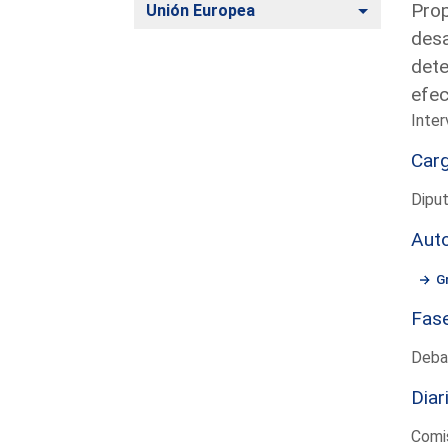
Prop
Alternar
Unión Europea
desa
dete
efe
Inter
Car
Diput
Aut
G
Fas
Deba
Diar
Comis