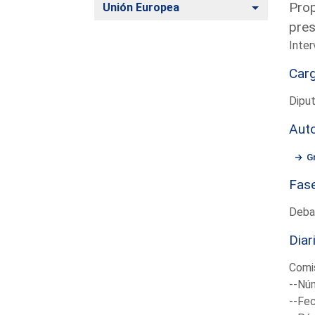
Prop
Alternar
Unión Europea
pres
Inter
Car
Dipu
Aut
G
Fas
Deba
Diar
Comis
--Núm
--Fec