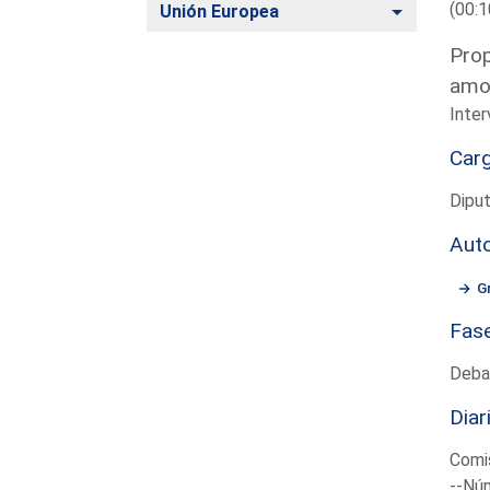
(00:1
Alternar
Unión Europea
Prop
amor
Inte
Car
Dipu
Aut
G
Fas
Deba
Diar
Comi
--Núm