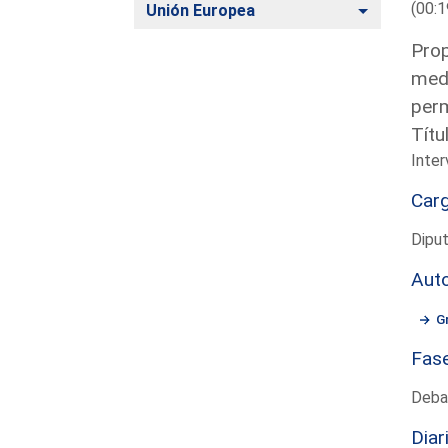
(00:1
Alternar
Unión Europea
Prop
medi
perm
Títu
Inter
Car
Dipu
Aut
G
Fas
Deba
Diar