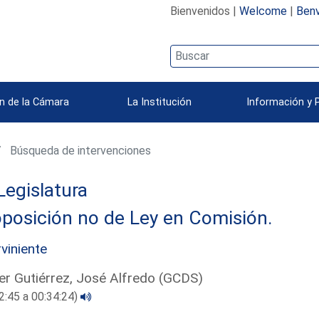
Bienvenidos |
Welcome
|
Benv
n de la Cámara
La Institución
Información y 
Búsqueda de intervenciones
Legislatura
posición no de Ley en Comisión.
rviniente
er Gutiérrez, José Alfredo (GCDS)
2:45 a 00:34:24)