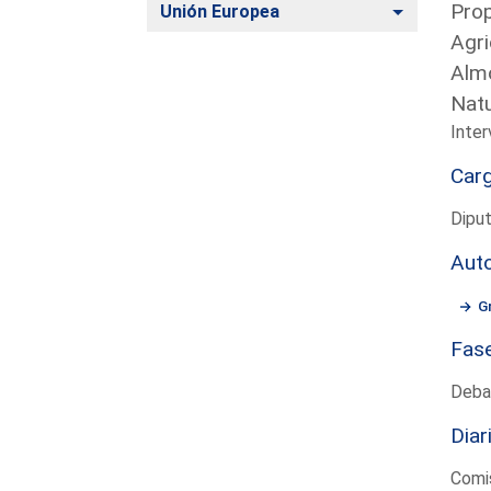
Prop
Alternar
Unión Europea
Agri
Almo
Natu
Inter
Car
Diput
Aut
G
Fas
Deba
Diar
Comis