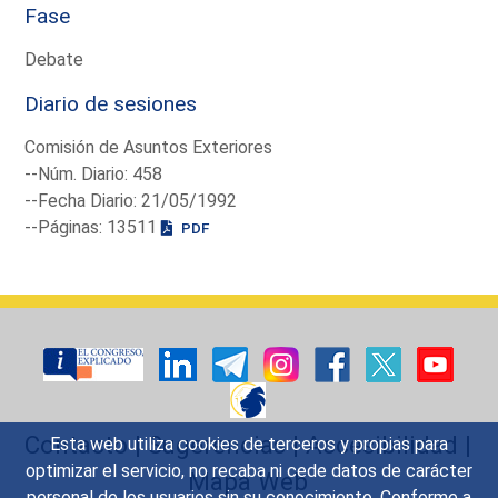
Fase
Debate
Diario de sesiones
Comisión de Asuntos Exteriores
--Núm. Diario: 458
--Fecha Diario: 21/05/1992
--Páginas: 13511
PDF
Contacto
|
Sugerencias
|
Accesibilidad
|
Esta web utiliza cookies de terceros y propias para
optimizar el servicio, no recaba ni cede datos de carácter
Mapa Web
personal de los usuarios sin su conocimiento. Conforme a