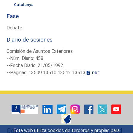
Catalunya
Fase
Debate
Diario de sesiones
Comisión de Asuntos Exteriores
--Núm. Diario: 458
--Fecha Diario: 21/05/1992
--Páginas: 13509 13510 13512 13513
PDF
Contacto
|
Sugerencias
|
Accesibilidad
|
Esta web utiliza cookies de terceros y propias para