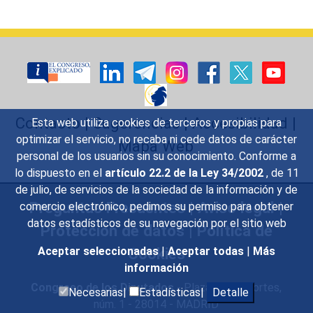
Contacto
|
Sugerencias
|
Accesibilidad
|
Esta web utiliza cookies de terceros y propias para
optimizar el servicio, no recaba ni cede datos de carácter
Mapa Web
personal de los usuarios sin su conocimiento. Conforme a
lo dispuesto en el
artículo 22.2 de la Ley 34/2002
, de 11
de julio, de servicios de la sociedad de la información y de
Preguntas Frecuentes
|
Aviso legal
|
comercio electrónico, pedimos su permiso para obtener
datos estadísticos de su navegación por el sitio web
Protección de datos
|
Política de
Cookies
Aceptar seleccionadas
|
Aceptar todas
|
Más
información
Congreso de los Diputados
- Plaza de las Cortes,
Necesarias|
Estadísticas|
Detalle
núm. 1 - 28014 - MADRID