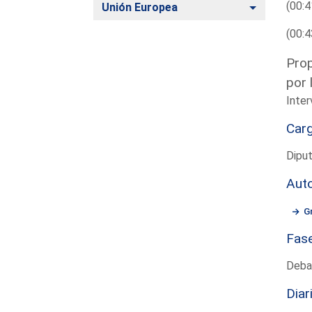
(00:4
Alternar
Unión Europea
(00:4
Prop
por 
Inte
Car
Dipu
Aut
G
Fas
Deba
Diar