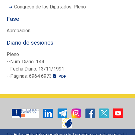
Congreso de los Diputados. Pleno
Fase
Aprobación
Diario de sesiones
Pleno
--Núm. Diario: 144
--Fecha Diario: 13/11/1991
--Páginas: 6964 6973
PDF
Contacto
|
Sugerencias
|
Accesibilidad
|
Esta web utiliza cookies de terceros y propias para