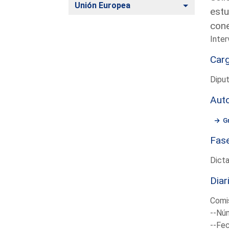
Alternar
Unión Europea
estu
cone
Inter
Car
Diput
Aut
G
Fas
Dict
Diar
Comi
--Núm
--Fec