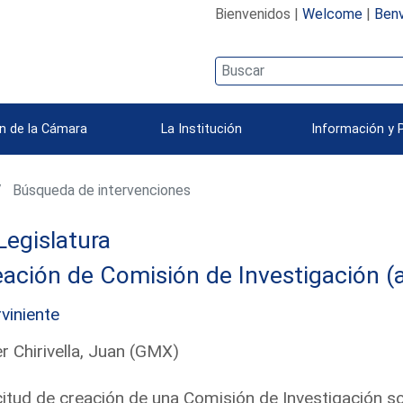
Bienvenidos |
Welcome
|
Benv
n de la Cámara
La Institución
Información y 
Búsqueda de intervenciones
Legislatura
ación de Comisión de Investigación (a
rviniente
er Chirivella, Juan (GMX)
citud de creación de una Comisión de Investigación s