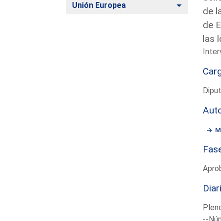
Alternar
Unión Europea
de l
de E
las 
Inter
Car
Diput
Aut
M
Fas
Apro
Diar
Plen
--Núm