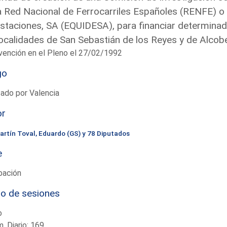
a Red Nacional de Ferrocarriles Españoles (RENFE) o d
staciones, SA (EQUIDESA), para financiar determinada
localidades de San Sebastián de los Reyes y de Alco
vención en el Pleno el 27/02/1992
go
ado por Valencia
or
artín Toval, Eduardo (GS) y 78 Diputados
e
bación
io de sesiones
o
. Diario: 169