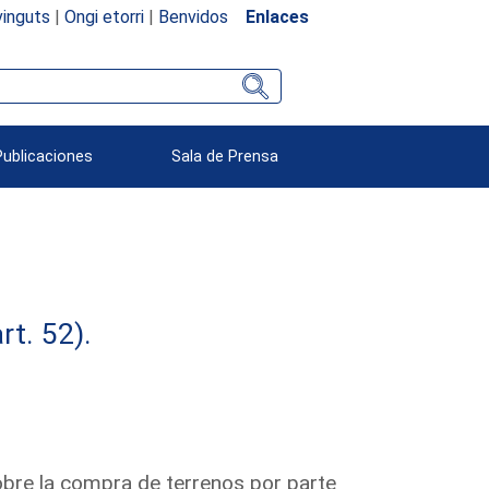
inguts
|
Ongi etorri
|
Benvidos
Enlaces
Publicaciones
Sala de Prensa
rt. 52).
obre la compra de terrenos por parte