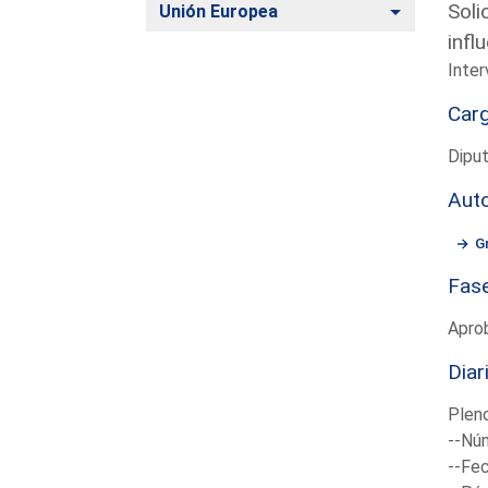
Soli
Alternar
Unión Europea
infl
Inter
Car
Diput
Aut
G
Fas
Apro
Diar
Plen
--Núm
--Fec