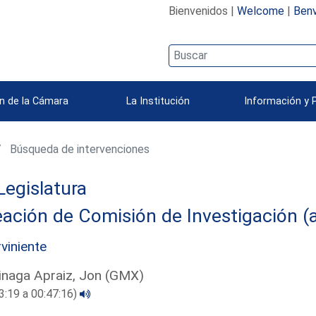
Bienvenidos |
Welcome
|
Benv
n de la Cámara
La Institución
Información y 
Búsqueda de intervenciones
Legislatura
ación de Comisión de Investigación (a
rviniente
inaga Apraiz, Jon (GMX)
3:19 a 00:47:16)