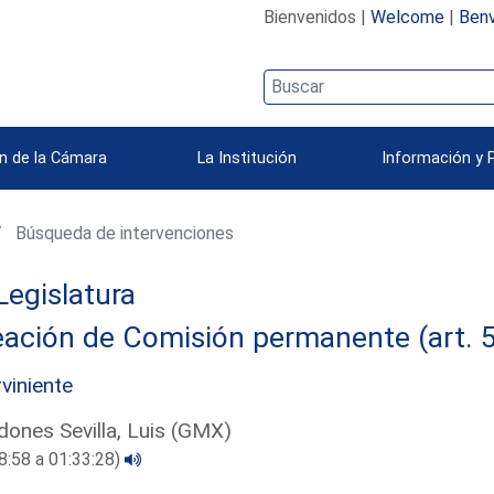
Bienvenidos |
Welcome
|
Benv
n de la Cámara
La Institución
Información y 
Búsqueda de intervenciones
Legislatura
ación de Comisión permanente (art. 5
rviniente
ones Sevilla, Luis (GMX)
8:58 a 01:33:28)