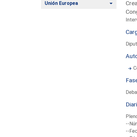
Crea
Alternar
Unión Europea
Cong
Inter
Car
Diput
Aut
C
Fas
Deba
Diar
Plen
--Núm
--Fec