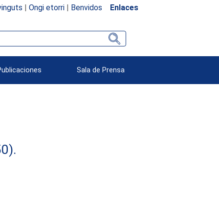
inguts
|
Ongi etorri
|
Benvidos
Enlaces
Publicaciones
Sala de Prensa
0).