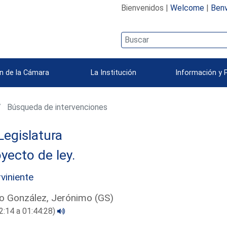
Bienvenidos |
Welcome
|
Benv
n de la Cámara
La Institución
Información y 
Búsqueda de intervenciones
Legislatura
yecto de ley.
rviniente
o González, Jerónimo (GS)
2:14 a 01:44:28)