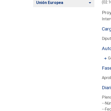
(02:1
Alternar
Unión Europea
Proy
Inter
Car
Diput
Aut
G
Fas
Apro
Diar
Plen
--Núm
--Fec