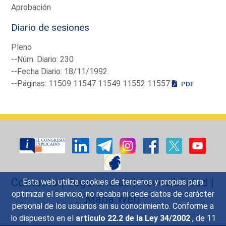
Aprobación
Diario de sesiones
Pleno
--Núm. Diario: 230
--Fecha Diario: 18/11/1992
--Páginas: 11509 11547 11549 11552 11557
PDF
Contacto
|
Sugerencias
|
Accesibilidad
|
Esta web utiliza cookies de terceros y propias para
optimizar el servicio, no recaba ni cede datos de carácter
Mapa Web
personal de los usuarios sin su conocimiento. Conforme a
lo dispuesto en el
artículo 22.2 de la Ley 34/2002
, de 11