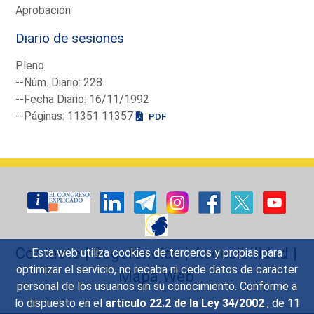
Aprobación
Diario de sesiones
Pleno
--Núm. Diario: 228
--Fecha Diario: 16/11/1992
--Páginas: 11351 11357
PDF
Contacto
|
Sugerencias
|
Accesibilidad
|
Esta web utiliza cookies de terceros y propias para
optimizar el servicio, no recaba ni cede datos de carácter
Mapa Web
personal de los usuarios sin su conocimiento. Conforme a
lo dispuesto en el
artículo 22.2 de la Ley 34/2002
, de 11