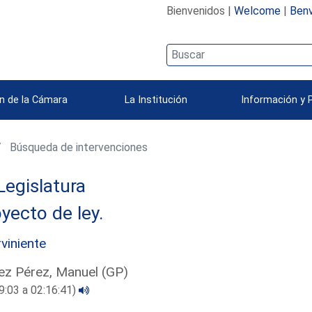
Bienvenidos |
Welcome
|
Benv
n de la Cámara
La Institución
Información y 
Búsqueda de intervenciones
Legislatura
yecto de ley.
rviniente
z Pérez, Manuel (GP)
9:03 a 02:16:41)