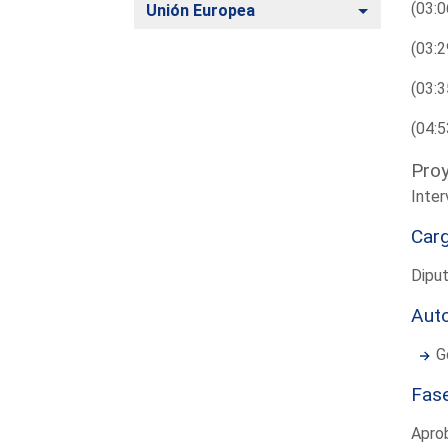
(03:0
Alternar
Unión Europea
(03:2
(03:3
(04:5
Proy
Inter
Car
Dipu
Aut
G
Fas
Apro