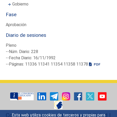
Gobierno
Fase
Aprobación
Diario de sesiones
Pleno
--Núm. Diario: 228
--Fecha Diario: 16/11/1992
--Páginas: 11336 11341 11354 11358 11378
PDF
Contacto
|
Sugerencias
|
Accesibilidad
|
Esta web utiliza cookies de terceros y propias para