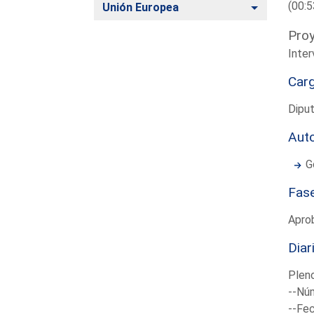
(00:5
Alternar
Unión Europea
Proy
Inter
Car
Diput
Aut
G
Fas
Apro
Diar
Plen
--Núm
--Fec