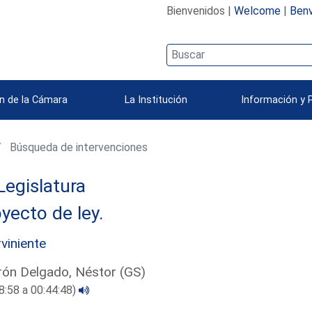
Bienvenidos |
Welcome
|
Benv
n de la Cámara
La Institución
Información y 
Búsqueda de intervenciones
Legislatura
yecto de ley.
rviniente
ón Delgado, Néstor (GS)
8:58 a 00:44:48)