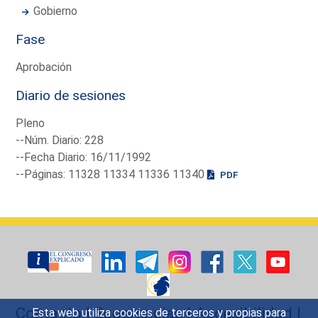
Gobierno
Fase
Aprobación
Diario de sesiones
Pleno
--Núm. Diario: 228
--Fecha Diario: 16/11/1992
--Páginas: 11328 11334 11336 11340
PDF
Contacto
|
Sugerencias
|
Accesibilidad
|
Esta web utiliza cookies de terceros y propias para