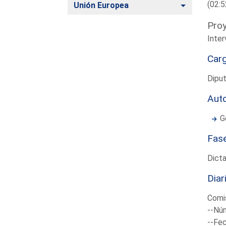
(02:5
Alternar
Unión Europea
Proy
Inte
Car
Dipu
Aut
G
Fas
Dict
Diar
Comi
--Núm
--Fec