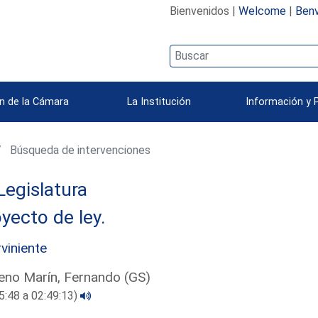
Bienvenidos |
Welcome
|
Benv
n de la Cámara
La Institución
Información y 
Búsqueda de intervenciones
Legislatura
yecto de ley.
rviniente
no Marín, Fernando (GS)
5:48 a 02:49:13)