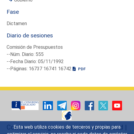
Fase
Dictamen
Diario de sesiones
Comisión de Presupuestos
--Núm. Diario: 555
--Fecha Diario: 05/11/1992
--Páginas: 16737 16741 16742
PDF
Contacto
|
Sugerencias
|
Accesibilidad
|
Esta web utiliza cookies de terceros y propias para