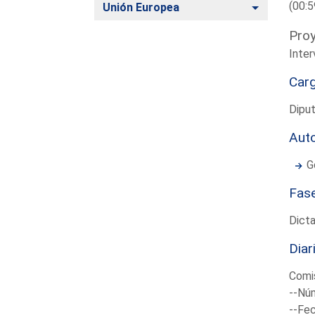
(00:5
Alternar
Unión Europea
Proy
Inte
Car
Dipu
Aut
G
Fas
Dict
Diar
Comi
--Núm
--Fec