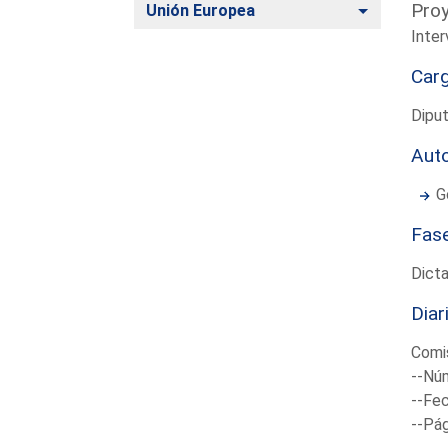
Proy
Alternar
Unión Europea
Inte
Car
Dipu
Aut
G
Fas
Dict
Diar
Comi
--Núm
--Fec
--Pá