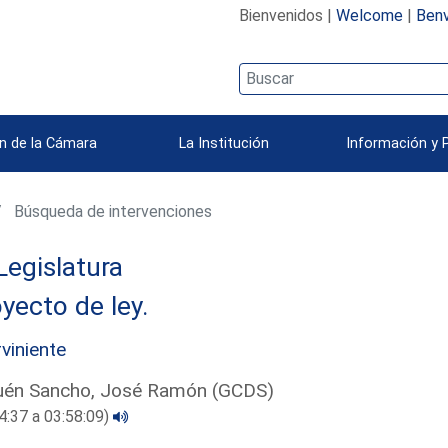
Bienvenidos |
Welcome
|
Benv
n de la Cámara
La Institución
Información y 
Búsqueda de intervenciones
Legislatura
yecto de ley.
rviniente
uén Sancho, José Ramón (GCDS)
4:37 a 03:58:09)