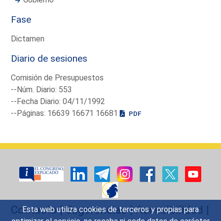
Fase
Dictamen
Diario de sesiones
Comisión de Presupuestos
--Núm. Diario: 553
--Fecha Diario: 04/11/1992
--Páginas: 16639 16671 16681
PDF
Contacto
|
Sugerencias
|
Accesibilidad
|
Esta web utiliza cookies de terceros y propias para