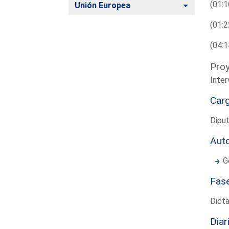
(01:1
Alternar
Unión Europea
(01:2
(04:1
Proy
Inte
Car
Dipu
Aut
G
Fas
Dict
Diar