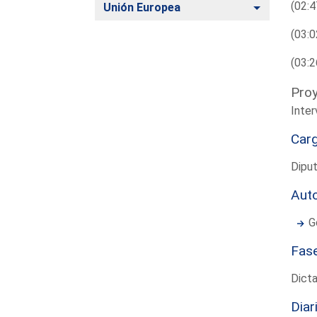
(02:4
Alternar
Unión Europea
(03:0
(03:2
Proy
Inte
Car
Dipu
Aut
G
Fas
Dict
Diar