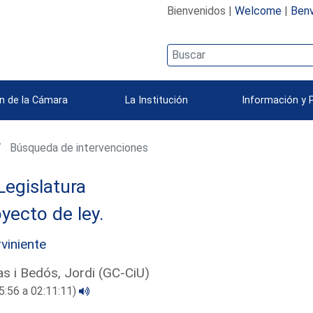
Bienvenidos |
Welcome
|
Benv
n de la Cámara
La Institución
Información y 
Búsqueda de intervenciones
Legislatura
yecto de ley.
rviniente
s i Bedós, Jordi (GC-CiU)
5:56 a 02:11:11)