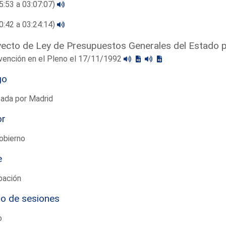
5:53 a 03:07:07)
0:42 a 03:24:14)
ecto de Ley de Presupuestos Generales del Estado 
vención en el Pleno el 17/11/1992
go
tada por Madrid
or
obierno
e
bación
io de sesiones
o