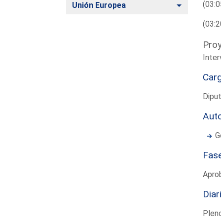
(03:0
Alternar
Unión Europea
(03:2
Proy
Inter
Car
Dipu
Aut
G
Fas
Apro
Diar
Plen