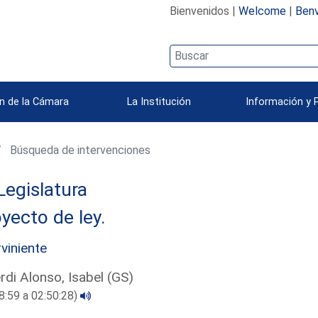
Bienvenidos |
Welcome
|
Benv
n de la Cámara
La Institución
Información y 
Búsqueda de intervenciones
Legislatura
yecto de ley.
rviniente
rdi Alonso, Isabel (GS)
8:59 a 02:50:28)