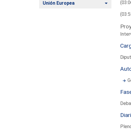
(03:0
Alternar
Unión Europea
(03:5
Proy
Inter
Car
Dipu
Aut
G
Fas
Deba
Diar
Plen