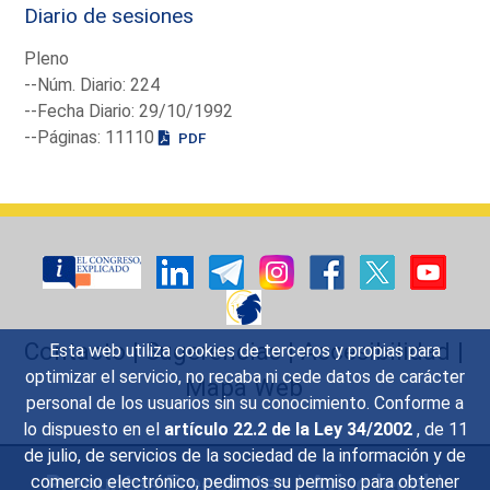
Diario de sesiones
Pleno
--Núm. Diario: 224
--Fecha Diario: 29/10/1992
--Páginas: 11110
PDF
Contacto
|
Sugerencias
|
Accesibilidad
|
Esta web utiliza cookies de terceros y propias para
optimizar el servicio, no recaba ni cede datos de carácter
Mapa Web
personal de los usuarios sin su conocimiento. Conforme a
lo dispuesto en el
artículo 22.2 de la Ley 34/2002
, de 11
de julio, de servicios de la sociedad de la información y de
Preguntas Frecuentes
|
Aviso legal
|
comercio electrónico, pedimos su permiso para obtener