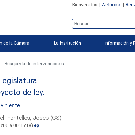
Bienvenidos |
Welcome
|
Benv
n de la Cámara
La Institución
Información y 
Búsqueda de intervenciones
Legislatura
yecto de ley.
rviniente
ell Fontelles, Josep (GS)
0:00 a 00:15:18)