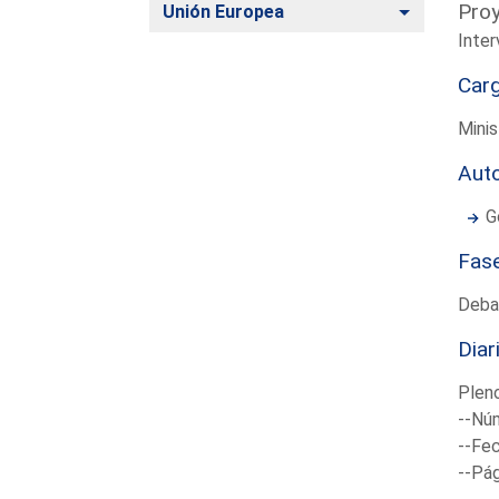
Proy
Alternar
Unión Europea
Inter
Car
Minis
Aut
G
Fas
Deba
Diar
Plen
--Núm
--Fec
--Pá