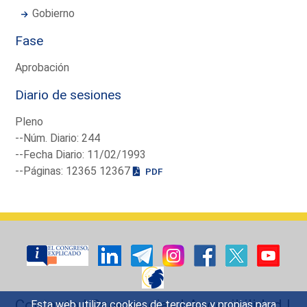
Gobierno
Fase
Aprobación
Diario de sesiones
Pleno
--Núm. Diario: 244
--Fecha Diario: 11/02/1993
--Páginas: 12365 12367
PDF
Contacto
|
Sugerencias
|
Accesibilidad
|
Esta web utiliza cookies de terceros y propias para