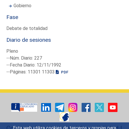
Gobierno
Fase
Debate de totalidad
Diario de sesiones
Pleno
--Núm. Diario: 227
--Fecha Diario: 12/11/1992
--Páginas: 11301 11303
PDF
Contacto
|
Sugerencias
|
Accesibilidad
|
Esta web utiliza cookies de terceros y propias para