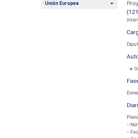
Proy
Alternar
Unión Europea
(12
Inter
Car
Diput
Aut
G
Fas
Enmi
Diar
Plen
--Núm
--Fec