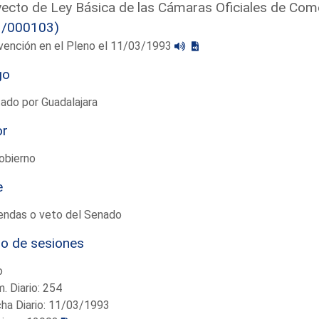
ecto de Ley Básica de las Cámaras Oficiales de Come
1/000103)
vención en el Pleno el 11/03/1993
go
ado por Guadalajara
or
obierno
e
endas o veto del Senado
io de sesiones
o
. Diario: 254
ha Diario: 11/03/1993