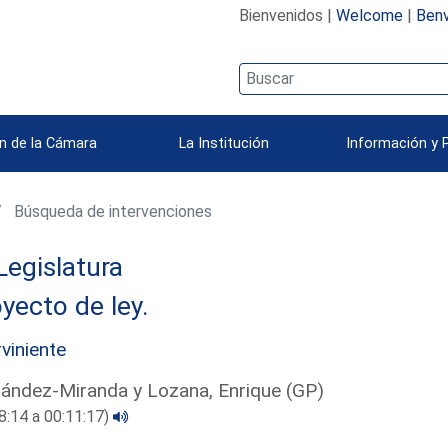
Bienvenidos |
Welcome
|
Benv
n de la Cámara
La Institución
Información y 
Búsqueda de intervenciones
Legislatura
yecto de ley.
rviniente
ández-Miranda y Lozana, Enrique (GP)
8:14 a 00:11:17)