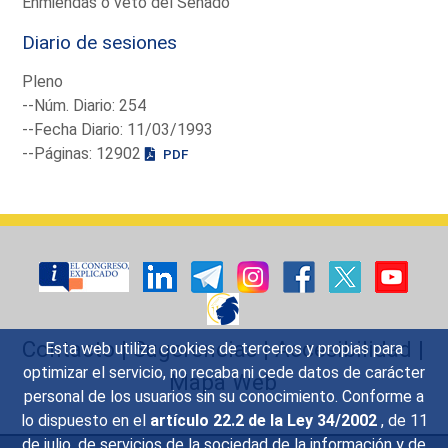
Enmiendas o veto del Senado
Diario de sesiones
Pleno
--Núm. Diario: 254
--Fecha Diario: 11/03/1993
--Páginas: 12902
PDF
Contacto
|
Sugerencias
|
Accesibilidad
|
Esta web utiliza cookies de terceros y propias para
optimizar el servicio, no recaba ni cede datos de carácter
Mapa Web
personal de los usuarios sin su conocimiento. Conforme a
lo dispuesto en el
artículo 22.2 de la Ley 34/2002
, de 11
de julio, de servicios de la sociedad de la información y de