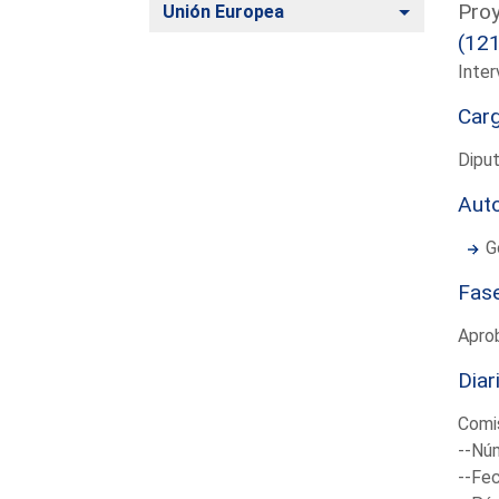
Proy
Alternar
Unión Europea
(12
Inter
Car
Diput
Aut
G
Fas
Aprob
Diar
Comis
--Núm
--Fec