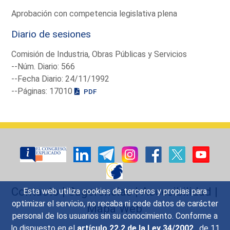
Aprobación con competencia legislativa plena
Diario de sesiones
Comisión de Industria, Obras Públicas y Servicios
--Núm. Diario: 566
--Fecha Diario: 24/11/1992
--Páginas: 17010
PDF
Contacto
|
Sugerencias
|
Accesibilidad
|
Esta web utiliza cookies de terceros y propias para
optimizar el servicio, no recaba ni cede datos de carácter
Mapa Web
personal de los usuarios sin su conocimiento. Conforme a
lo dispuesto en el
artículo 22.2 de la Ley 34/2002
, de 11