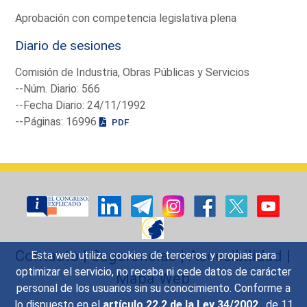
Aprobación con competencia legislativa plena
Diario de sesiones
Comisión de Industria, Obras Públicas y Servicios
--Núm. Diario: 566
--Fecha Diario: 24/11/1992
--Páginas: 16996
PDF
Contacto
|
Sugerencias
|
Accesibilidad
|
Esta web utiliza cookies de terceros y propias para
optimizar el servicio, no recaba ni cede datos de carácter
Mapa Web
personal de los usuarios sin su conocimiento. Conforme a
lo dispuesto en el
artículo 22.2 de la Ley 34/2002
, de 11