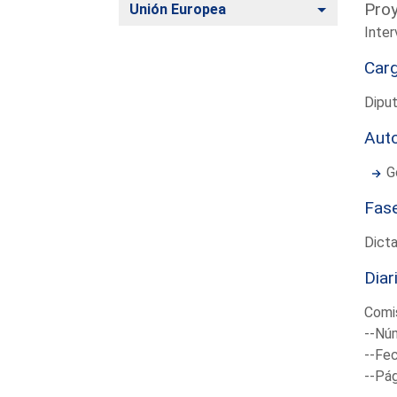
Proy
Alternar
Unión Europea
Inter
Car
Dipu
Aut
G
Fas
Dict
Diar
Comis
--Núm
--Fec
--Pá