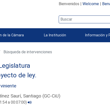
Bienvenidos |
Welcome
|
Benv
n de la Cámara
La Institución
Información y 
Búsqueda de intervenciones
Legislatura
yecto de ley.
rviniente
ínez Saurí, Santiago (GC-CiU)
1:54 a 00:07:00)