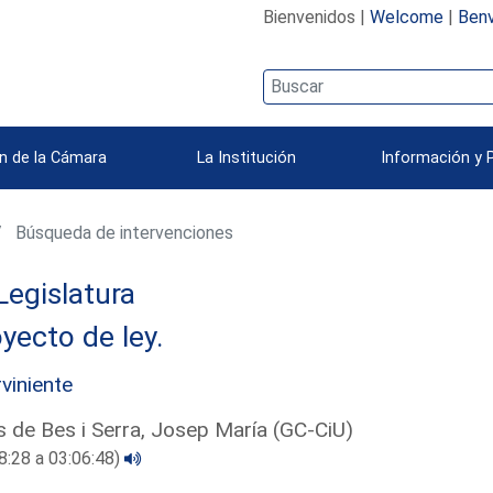
Bienvenidos |
Welcome
|
Benv
n de la Cámara
La Institución
Información y 
Búsqueda de intervenciones
Legislatura
yecto de ley.
rviniente
s de Bes i Serra, Josep María (GC-CiU)
8:28 a 03:06:48)