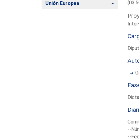
(03:5
Alternar
Unión Europea
Proy
Inter
Car
Dipu
Aut
G
Fas
Dict
Diar
Comis
--Núm
--Fec