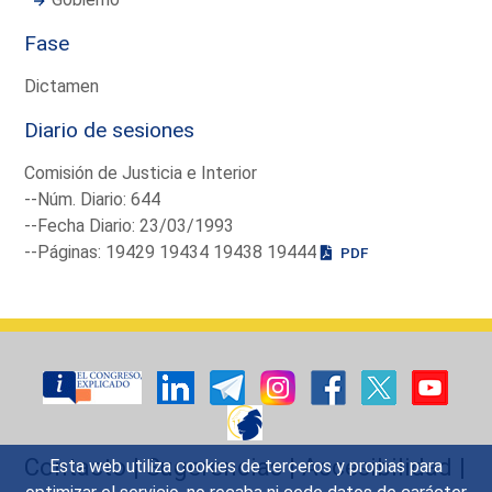
Fase
Dictamen
Diario de sesiones
Comisión de Justicia e Interior
--Núm. Diario: 644
--Fecha Diario: 23/03/1993
--Páginas: 19429 19434 19438 19444
PDF
Contacto
|
Sugerencias
|
Accesibilidad
|
Esta web utiliza cookies de terceros y propias para