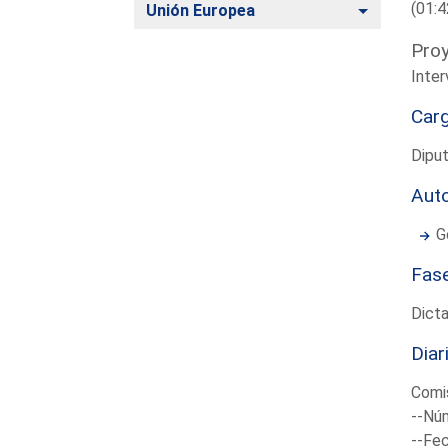
(01:4
Alternar
Unión Europea
Proy
Inter
Car
Diput
Aut
G
Fas
Dict
Diar
Comis
--Núm
--Fec