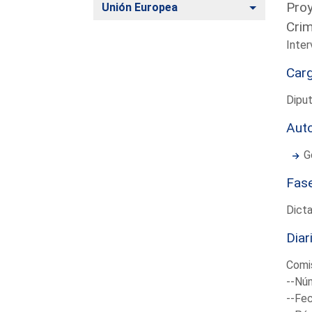
Proy
Alternar
Unión Europea
Crim
Inter
Car
Dipu
Aut
G
Fas
Dict
Diar
Comis
--Núm
--Fec